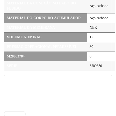
MATERIAL DA CONEXÃO NO LADO DO
Aço carbono
FLUIDO
MATERIAL DO CORPO DO ACUMULADOR
Aço carbono
MATERIAL DA MEMBRANA
NBR
VOLUME NOMINAL
1.6
PRESSÃO OPERACIONAL PERMISSÍVEL
30
M20003784
0
SÉRIE
SBO330