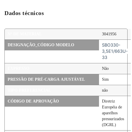
Dados técnicos
Mais
Nº DE MATERIAL
3041956
informações
SBO330-
DESIGNAÇÃO_CÓDIGO MODELO
3,5E1/663U-
33
EXPRESSO
Não
PRESSÃO DE PRÉ-CARGA AJUSTÁVEL
Sim
TIPO PREFERENCIAL
não
CÓDIGO DE APROVAÇÃO
Diretriz
Européia de
aparelhos
pressurizados
(DGRL)