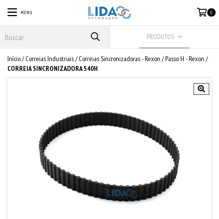
MENU
0
PRODUTOS
Início
/
Correias Industriais
/
Correias Sincronizadoras - Rexon
/
Passo H - Rexon
/
CORREIA SINCRONIZADORA 540H