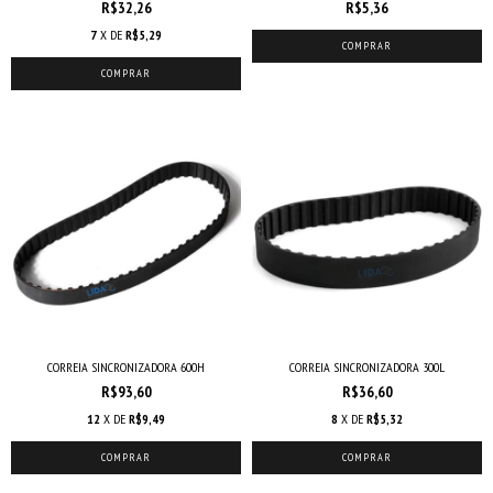
R$32,26
R$5,36
7
X DE
R$5,29
COMPRAR
COMPRAR
CORREIA SINCRONIZADORA 600H
CORREIA SINCRONIZADORA 300L
R$93,60
R$36,60
12
X DE
R$9,49
8
X DE
R$5,32
COMPRAR
COMPRAR