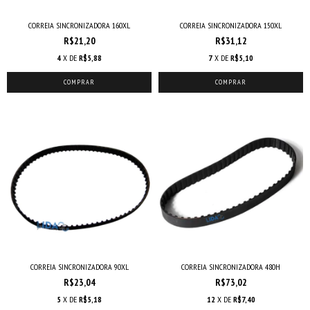
CORREIA SINCRONIZADORA 160XL
CORREIA SINCRONIZADORA 150XL
R$21,20
R$31,12
4
X DE
R$5,88
7
X DE
R$5,10
COMPRAR
COMPRAR
CORREIA SINCRONIZADORA 90XL
CORREIA SINCRONIZADORA 480H
R$23,04
R$73,02
5
X DE
R$5,18
12
X DE
R$7,40