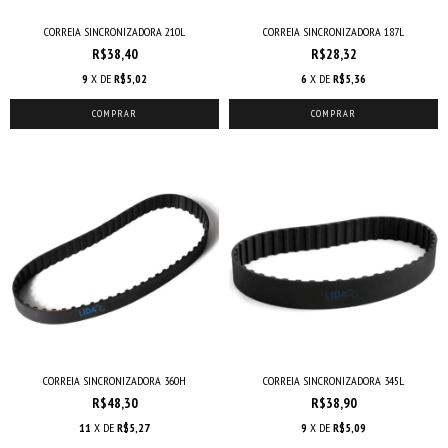
CORREIA SINCRONIZADORA 210L
CORREIA SINCRONIZADORA 187L
R$38,40
R$28,32
9
X DE
R$5,02
6
X DE
R$5,36
COMPRAR
COMPRAR
CORREIA SINCRONIZADORA 360H
CORREIA SINCRONIZADORA 345L
R$48,30
R$38,90
11
X DE
R$5,27
9
X DE
R$5,09